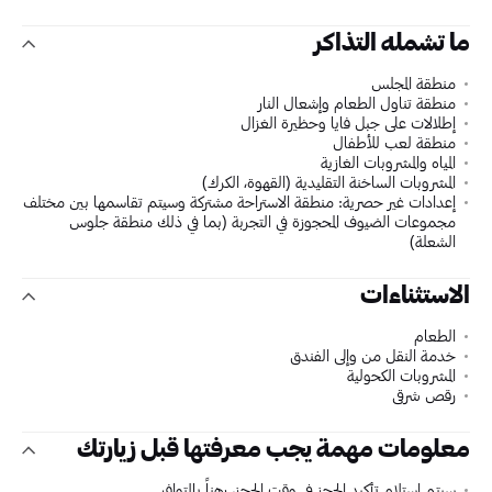
ما تشمله التذاكر
منطقة المجلس
منطقة تناول الطعام وإشعال النار
إطلالات على جبل فايا وحظيرة الغزال
منطقة لعب للأطفال
المياه والمشروبات الغازية
المشروبات الساخنة التقليدية (القهوة، الكرك)
إعدادات غير حصرية: منطقة الاستراحة مشتركة وسيتم تقاسمها بين مختلف
مجموعات الضيوف المحجوزة في التجربة (بما في ذلك منطقة جلوس
الشعلة)
الاستثناءات
الطعام
خدمة النقل من وإلى الفندق
المشروبات الكحولية
رقص شرقي
معلومات مهمة يجب معرفتها قبل زيارتك
سيتم استلام تأكيد الحجز في وقت الحجز، رهناً بالتوافر