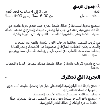
الجدول الزمني
المدة
من 3 إلى 4 ساعات كحد أقصى
ساعات العمل
من 6:00 مساءً وحتى 11:00 مساءً
استمتع بتجربة استثنائية في صالة مليحة المميزة حيث تقدم تجربة غامرة مع
إطلالات بانورامية رائعة على جبل فيا وصحراء مليحة، واسترخِ في مقاعد الصالة
العربية الفاخرة واشرب المشروبات الساخنة التقليدية مثل القهوة والكرك.
مع غروب الشمس وتألقها بدرجات اللون الذهبية والعنبر عبر الصحراء
والسماء، يمكن للعائلات المشاركة في مجموعة من الأنشطة، وتتميز الصالة
بمنطقة مخصصة للألعاب مع ألعاب تأرجح وزحلقة للأطفال، مما يوفر جوًا
مناسبًا للعائلة!
استرخ وأنشئ ذكريات دائمة في صالة مليحة، ملاذك للمناظر الخلابة واللحظات
الممتعة!
التجربة التي تنتظرك
تمتع بالإطلالات البانورامية الرائعة على جبل فيا وصحراء مليحة أثناء تذوق
المشروبات الساخنة التقليدية.
يمكن للعائلات الاستمتاع بمنطقة الألعاب المخصصة.
استمتع بالجو الساحر عندما يحول غروب الشمس مناظر الصحراء، خلقًا
خلفية ساحرة لوقتك في صالة المناظر البانورامية.