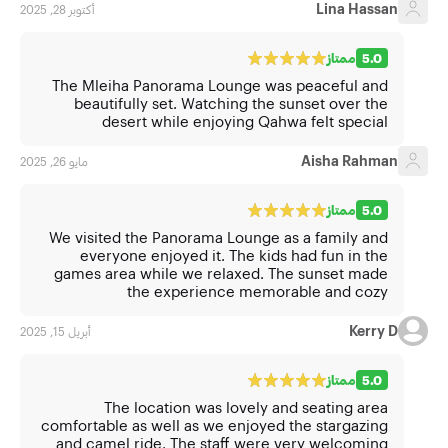
Lina Hassan
أكتوبر 28, 2025
5.0
ممتاز
The Mleiha Panorama Lounge was peaceful and
beautifully set. Watching the sunset over the
desert while enjoying Qahwa felt special
Aisha Rahman
مايو 26, 2025
5.0
ممتاز
We visited the Panorama Lounge as a family and
everyone enjoyed it. The kids had fun in the
games area while we relaxed. The sunset made
the experience memorable and cozy
Kerry D
أبريل 15, 2025
5.0
ممتاز
The location was lovely and seating area
comfortable as well as we enjoyed the stargazing
and camel ride. The staff were very welcoming