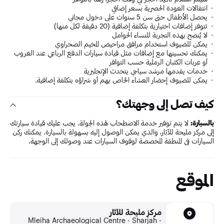
انتقالات العودة الحصرية بسعر إضافي
يحصل الأطفال حتى سن 5 سنوات على دخول مجاني
تتوفر إضافات اختيارية بتكلفة إضافية (20 دقيقة لكل منها)
لا يُنصح بهذه التجربة للنساء الحوامل
يمكن للضيوف استخدام مرافق مراحيض المخيم الصحراوي
يمكنك تحسينها مع إضافات مثل قيادة سيارات الدفع الرباعي عند الغروب
أو عربات الكثبان الرملية حسب التوافر
خدمات يقدمها مرشد سياحي يتحدث الإنجليزية
يمكن للضيوف إحضار العشاء الخاص بهم أو شراؤه بتكلفة إضافية.
كيف تصل إلى وجهتك؟
بالسيارة:
لا يتم توفير خدمة الاصطحاب لهذه الجولة. يجب عليك قيادة سيارتك
إلى مركز مليحة للآثار، والذي يمكن الوصول إليه بسهولة بالسيارة. يمكنك ركن
السيارات في المنطقة المخصصة لوقوف السيارات عند وصولك إلى الوجهة.
الموقع
مركز مليحة للآثار
Mleiha Archaeological Centre - Sharjah -