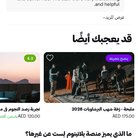
and helpful.
عرض المزيد
قد يعجبك أيضًا
ينصح بتجربته
4.3
مليحة - زخة شهب البرشاويات 2026
تجربة رصد النجوم في م
175.00 AED
120.00 AED
نضمن أفضل
ما الذي يميز منصة بلاتينوم لِست عن غيرها؟