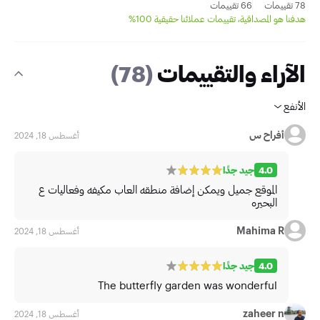
78 تقييمات
66 تقييمات
هدفنا هو المصداقية، تقييمات عملائنا حقيقية 100%
الآراء والتقييمات
(78)
الأنفع
أفراح س
أغسطس 18, 2024
4.0
جيد جدًا
الموقع جميل ويمكن إضافة منطقه العاب مكيفه وفعاليات ع
البحيره
Mahima R
أغسطس 18, 2024
4.0
جيد جدًا
The butterfly garden was wonderful
zaheer n
أغسطس 18, 2024