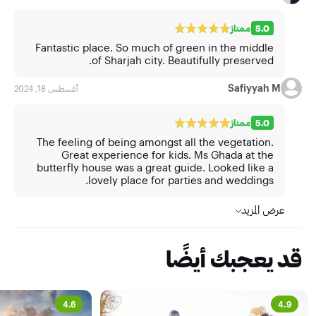
5.0
ممتاز
Fantastic place. So much of green in the middle
of Sharjah city. Beautifully preserved.
Safiyyah M
أغسطس 18, 2024
5.0
ممتاز
The feeling of being amongst all the vegetation.
Great experience for kids. Ms Ghada at the
butterfly house was a great guide. Looked like a
lovely place for parties and weddings.
عرض المزيد
قد يعجبك أيضًا
4.6
4.9