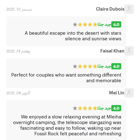
Claire Dubois
ديسمبر 10, 2025
4.0
جيد جدًا
A beautiful escape into the desert with stars
silence and sunrise views
Faisal Khan
نوفمبر 14, 2025
4.0
جيد جدًا
Perfect for couples who want something different
and memorable
Mei Lin
أكتوبر 06, 2025
4.0
جيد جدًا
We enjoyed a slow relaxing evening at Mleiha
overnight camping, the telescope stargazing was
fascinating and easy to follow, waking up near
Fossil Rock felt peaceful and refreshing