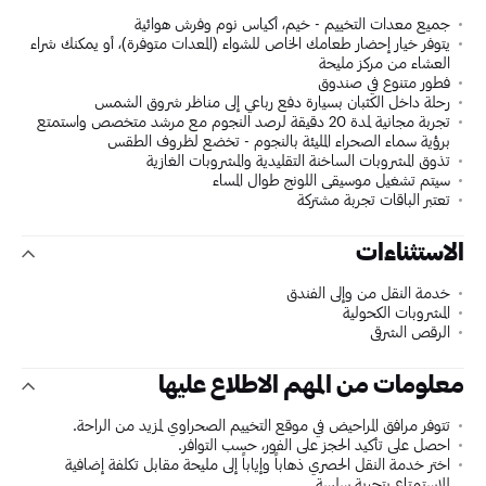
جميع معدات التخييم - خيم، أكياس نوم وفرش هوائية
يتوفر خيار إحضار طعامك الخاص للشواء (المعدات متوفرة)، أو يمكنك شراء
العشاء من مركز مليحة
فطور متنوع في صندوق
رحلة داخل الكثبان بسيارة دفع رباعي إلى مناظر شروق الشمس
تجربة مجانية لمدة 20 دقيقة لرصد النجوم مع مرشد متخصص واستمتع
برؤية سماء الصحراء المليئة بالنجوم - تخضع لظروف الطقس
تذوق المشروبات الساخنة التقليدية والمشروبات الغازية
سيتم تشغيل موسيقى اللونج طوال المساء
تعتبر الباقات تجربة مشتركة
الاستثناءات
خدمة النقل من وإلى الفندق
المشروبات الكحولية
الرقص الشرقي
معلومات من المهم الاطلاع عليها
تتوفر مرافق المراحيض في موقع التخييم الصحراوي لمزيد من الراحة.
احصل على تأكيد الحجز على الفور، حسب التوافر.
اختر خدمة النقل الحصري ذهاباً وإياباً إلى مليحة مقابل تكلفة إضافية
للاستمتاع بتجربة سلسة.