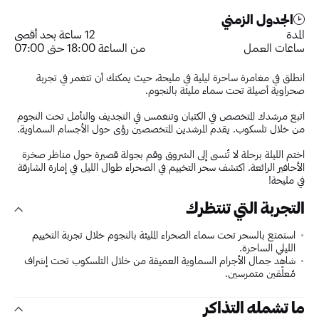
الجدول الزمني
المدة
12 ساعة بحد أقصى
ساعات العمل
من الساعة 18:00 حتى 07:00
انطلق في مغامرة ساحرة ليلية في مليحة، حيث يمكنك أن تتغمر في تجربة
صحراوية أصيلة تحت سماء مليئة بالنجوم.
اتبع مرشدك المتخصص في الكثبان وتنغمس في التجديف والتأمل تحت النجوم
من خلال تلسكوب. يقدم المرشدين المتخصصين رؤى حول الأجسام السماوية.
اختم الليلة برحلة لا تُنسى إلى الشروق وقم بجولة قصيرة حول مناظر صخرة
الأحافير الرائعة. اكتشف سحر التخييم في الصحراء طوال الليل في إمارة الشارقة
في مليحة!
التجربة التي تنتظرك
استمتع بالسحر تحت سماء الصحراء المليئة بالنجوم خلال تجربة التخييم
الليلي الساحرة.
شاهد جمال الأجرام السماوية العميقة من خلال التلسكوب تحت إشراف
مُعلّقين متمرسين.
ما تشمله التذاكر