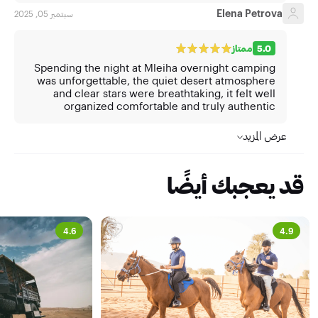
Elena Petrova
سبتمبر 05, 2025
5.0
ممتاز
Spending the night at Mleiha overnight camping
was unforgettable, the quiet desert atmosphere
and clear stars were breathtaking, it felt well
organized comfortable and truly authentic
عرض المزيد
قد يعجبك أيضًا
4.6
4.9