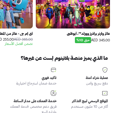
عالم وارنر براذرز وورلد™، أبوظبي
آي إم جي - عالم من المغ
255.00 AED
365.00 AED
حتى 10%
345.00 AED
نضمن أفضل الأسعار
ما الذي يميز منصة بلاتينوم لِست عن غيرها؟
عملية شراء آمنة
تأكيد فوري
دفع سريع وآمن
خدمة ضمان استرجاع اختيارية
الموقع الرسمي لبيع التذاكر
خدمة العملاء على مدار الساعة
أكثر من 10 مليون مستخدم
فريق دعم مخصص لخدمة العملاء
وإدارة البيع