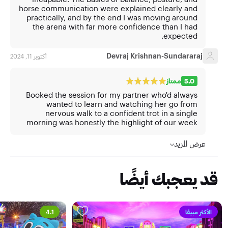
horse communication were explained clearly and
practically, and by the end I was moving around
the arena with far more confidence than I had
expected.
Devraj Krishnan-Sundararaj
أكتوبر 11, 2024
5.0
ممتاز
Booked the session for my partner who'd always
wanted to learn and watching her go from
nervous walk to a confident trot in a single
morning was honestly the highlight of our week
عرض المزيد
قد يعجبك أيضًا
الأكثر مبيعًا
4.1