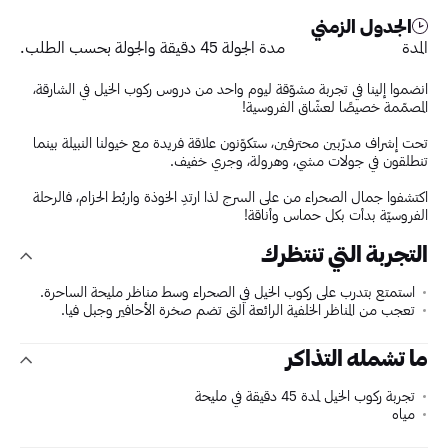
الجدول الزمني
المدة
مدة الجولة 45 دقيقة والجولة بحسب الطلب.
انضموا إلينا في تجربة مشوّقة ليوم واحد من دروس ركوب الخيل في الشارقة،
المصمّمة خصيصًا لعشّاق الفروسية!
تحت إشراف مدرّبين محترفين، ستكوّنون علاقة فريدة مع خيولنا النبيلة بينما
تنطلقون في جولات مشي، وهرولة، وجري خفيف.
اكتشفوا جمال الصحراء من على السرج لذا ارتدِ الخوذة واربُط الحزام، فالرحلة
الفروسيّة بدأت بكل حماس وأناقة!
التجربة التي تنتظرك
استمتع بتدرب على ركوب الخيل في الصحراء وسط مناظر مليحة الساحرة.
تعجب من المناظر الخلفية الرائعة التي تضم صخرة الأحافير وجبل فيا.
ما تشمله التذاكر
تجربة ركوب الخيل لمدة 45 دقيقة في مليحة
مياه