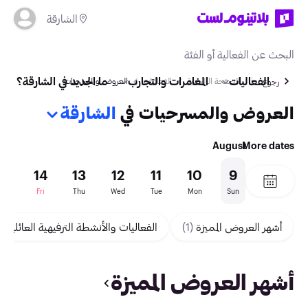
الشارقة
الفعاليات
المغامرات والتجارب
ما الجديد في الشارقة؟
الصفحة الرئيسية
الفعاليات
العروض والمسرحيات
رجوع
العروض والمسرحيات في
الشارقة
August
More dates
15
14
13
12
11
10
9
Sat
Fri
Thu
Wed
Tue
Mon
Sun
أشهر العروض المميزة
(1)
الفعاليات والأنشطة الترفيهية العائلية
(1)
أشهر العروض المميزة