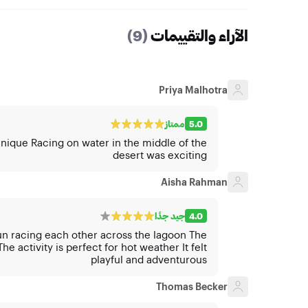
الآراء والتقييمات
(9)
Priya Malhotra
5.0
ممتاز
ly unique Racing on water in the middle of the
desert was exciting
Aisha Rahman
4.0
جيد جدًا
n racing each other across the lagoon The
 activity is perfect for hot weather It felt
playful and adventurous
Thomas Becker