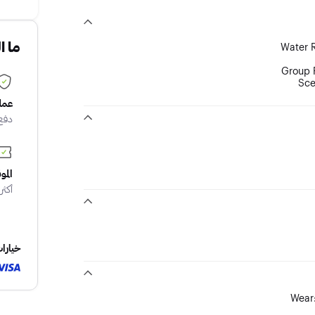
ما ا
Water R
Group F
Sce
عملي
دفع
المو
أكثر من 10
خيارا
Wear: