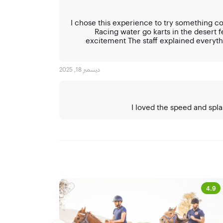
I chose this experience to try something co
Racing water go karts in the desert f
excitement The staff explained everyth
ديسمبر 18, 2025
I loved the speed and spla
4.6
4.9