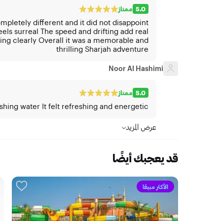
5.0
ممتاز
mpletely different and it did not disappoint
eels surreal The speed and drifting add real
ing clearly Overall it was a memorable and
thrilling Sharjah adventure
Noor Al Hashimi
5.0
ممتاز
shing water It felt refreshing and energetic
عرض المزيد
قد يعجبك أيضًا
الأكثر مبيعًا