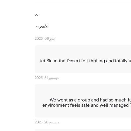
الأنفع
يناير 09, 2026
Jet Ski in the Desert felt thrilling and total
ديسمبر 31, 2026
We went as a group and had so much fu
environment feels safe and well managed The
ديسمبر 26, 2025