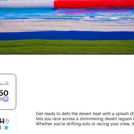
الأسعا
0 AED
تأ
Get ready to defy the desert heat with a splash o
lets you race across a shimmering desert lagoon i
ال
Whether you're drifting solo or racing your crew, 
M