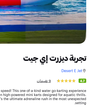
تجربة ديزرت إي جيت
Desert E Jet
9 تقييمات
4.7
f speed! This one-of-a-kind water go-karting experience
n high-powered mini karts designed for aquatic thrills.
it's the ultimate adrenaline rush in the most unexpected
setting.