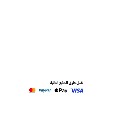
زلج على الرمال وسيارة دفع رباعي
جلسة مليحة للمناظر البانورا
أفضل الأسعار
49.50 AED
نضمن أفضل الأسعار
نقبل طرق الدفع التالية