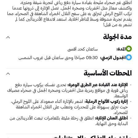
انطلق عبر صحراء مليحة بقيادة سيارة دفع رباعي لتجربة شيقة ومثيرة،
واكتشف معالم مثل الحفريات وصخرة الجمل. تصل الإثارة إلى ذروتها عندما
تركب اللوح الرملي لتنزلق به على سفح التلال الحمراء الشاهقة في الصحراء، مما
يقدم تجربة مشوقة وسط المناظر الخلابة. استعد لاندفاع الأدرينالين كما لم
تشعر به من قبل!
مدة الجولة
المدة:
ساعتان كحد أقصى
الجدول الزمني:
09:30 صباحًا وحتى ساعتان قبل غروب الشمس
المحطات الأساسية
الإثارة عند القيادة عبر الطرق الوعرة:
تحدى نفسك بركوب سيارة دفع
رباعي قوية في مواقع رمزية مثل الحفريات وصخرة الجمل في صحراء مصياف
الواسعة.
إثارة ركوب الألواح الرملية
: اشعر بالإثارة أثناء صعودك على اللوح الرملي،
حيث تنزلق بسهولة على المنحدرات وتتغلب على التلال الحمراء الشاهقة
للصحراء.
أطلق العنان للإثارة:
انطلق في رحلة مليئة بالمغامرات تبعث الأدرينالين من
البداية وحتى النهاية.