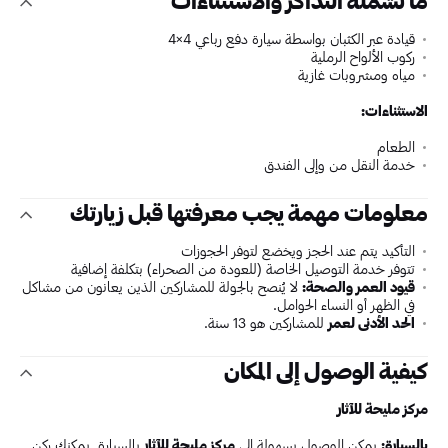
ما تشمله التذاكر والاستثناءات
قيادة عبر الكثبان بواسطة سيارة دفع رباعي 4×4
ركوب الألواح الرملية
مياه ومشروبات غازية
الاستثناءات:
الطعام
خدمة النقل من وإلى الفندق
معلومات مهمة يجب معرفتها قبل زيارتك
التأكيد يتم عند الحجز ويخضع لتوفر الحجوزات
تتوفر خدمة التوصيل الخاصة (للعودة من الصحراء) بتكلفة إضافية
قيود العمر والصحة:
لا يُنصح بالجولة للمشاركين الذين يعانون من مشاكل
في الظهر أو النساء الحوامل.
الحد الأدنى لعمر
للمشاركين هو 13 سنة.
كيفية الوصول إلى المكان
مركز مليحة للآثار
بالسيارة:
يمكن الوصول بسهولة إلى
مركز مليحة للآثار
بالسيارة. يمكنك ركن