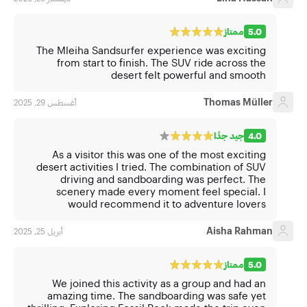
5.0
ممتاز
The Mleiha Sandsurfer experience was exciting
from start to finish. The SUV ride across the
desert felt powerful and smooth
Thomas Müller
أغسطس 29, 2025
4.0
جيد جدًا
As a visitor this was one of the most exciting
desert activities I tried. The combination of SUV
driving and sandboarding was perfect. The
scenery made every moment feel special. I
would recommend it to adventure lovers
Aisha Rahman
أبريل 25, 2025
5.0
ممتاز
We joined this activity as a group and had an
amazing time. The sandboarding was safe yet