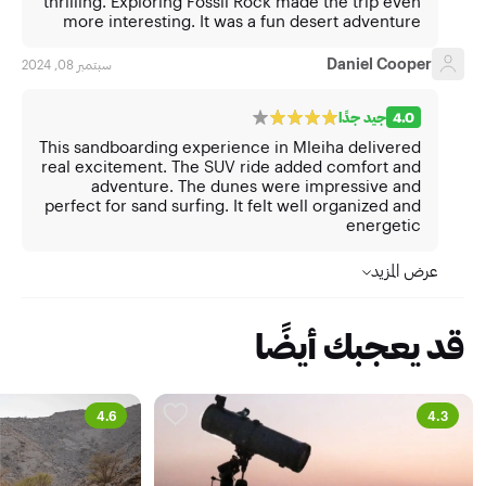
thrilling. Exploring Fossil Rock made the trip even
more interesting. It was a fun desert adventure
Daniel Cooper
سبتمبر 08, 2024
4.0
جيد جدًا
This sandboarding experience in Mleiha delivered
real excitement. The SUV ride added comfort and
adventure. The dunes were impressive and
perfect for sand surfing. It felt well organized and
energetic
عرض المزيد
قد يعجبك أيضًا
4.6
4.3